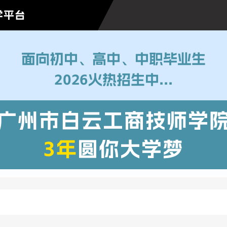
学平台
面向初中、高中、中职毕业生
2026火热招生中...
广州市白云工商技师学
3年
圆你大学梦