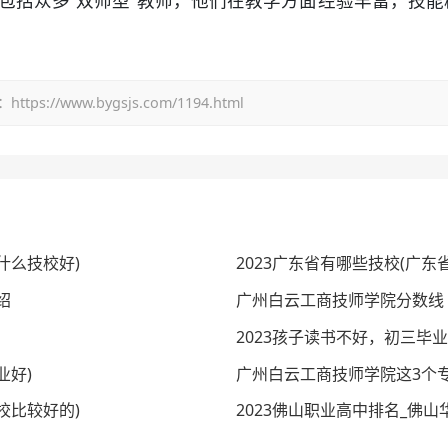
中包括众多“双师型”教师，他们在教学方面经验丰富，技
/www.bygsjs.com/1194.html
什么技校好)
2023广东省有哪些技校(广东
绍
广州白云工商技师学院分数线
2023孩子读书不好，初三毕
业好)
广州白云工商技师学院这3个
校比较好的)
2023佛山职业高中排名_佛