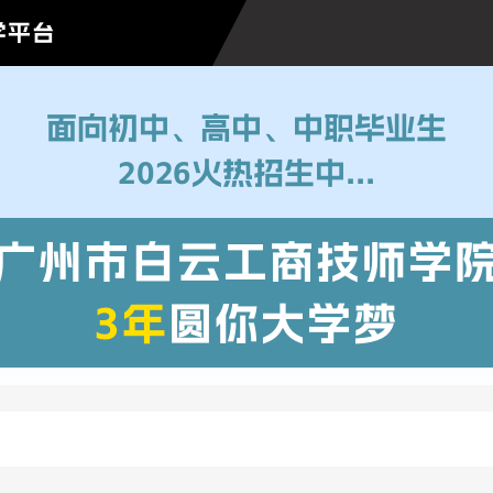
学平台
面向初中、高中、中职毕业生
2026火热招生中...
广州市白云工商技师学
3年
圆你大学梦