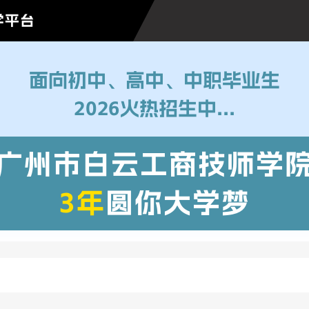
学平台
面向初中、高中、中职毕业生
2026火热招生中...
广州市白云工商技师学
3年
圆你大学梦