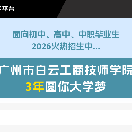
学平台
面向初中、高中、中职毕业生
2026火热招生中...
广州市白云工商技师学
3年
圆你大学梦