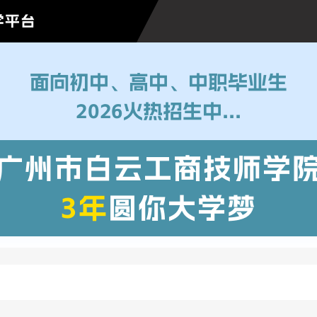
学平台
面向初中、高中、中职毕业生
2026火热招生中...
广州市白云工商技师学
3年
圆你大学梦