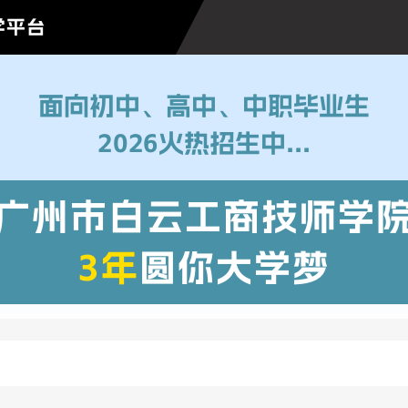
学平台
面向初中、高中、中职毕业生
2026火热招生中...
广州市白云工商技师学
3年
圆你大学梦