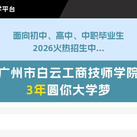
学平台
面向初中、高中、中职毕业生
2026火热招生中...
广州市白云工商技师学
3年
圆你大学梦