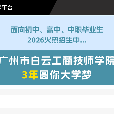
学平台
面向初中、高中、中职毕业生
2026火热招生中...
广州市白云工商技师学
3年
圆你大学梦