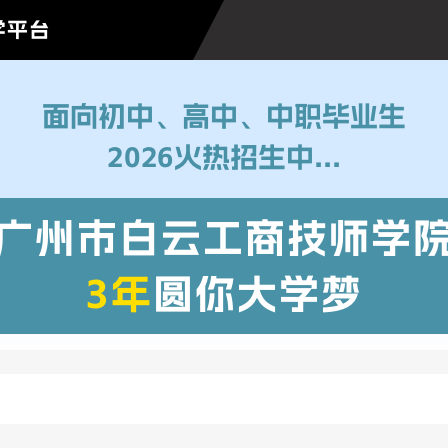
学平台
面向初中、高中、中职毕业生
2026火热招生中...
广州市白云工商技师学
3年
圆你大学梦