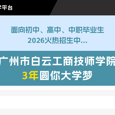
学平台
面向初中、高中、中职毕业生
2026火热招生中...
广州市白云工商技师学
3年
圆你大学梦