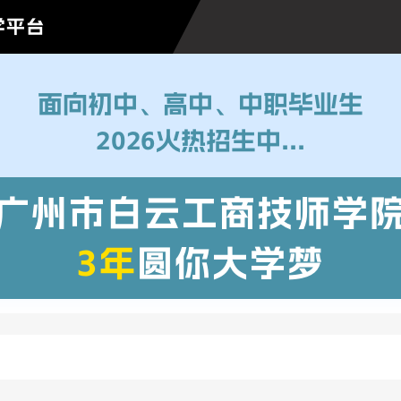
学平台
面向初中、高中、中职毕业生
2026火热招生中...
广州市白云工商技师学
3年
圆你大学梦