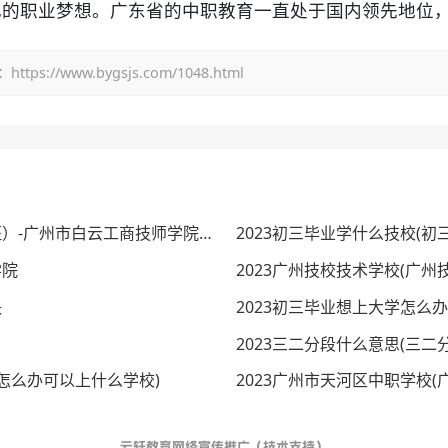
己的职业梦想。广东省的中职教育一直处于国内领先地位
/www.bygsjs.com/1048.html
电子竞技运动服务与管理（腾讯电竞校企双制班）-广州市白云工商技师学院2023专业介绍
2023初三毕业学什么技校(初
学院
2023广州技校技术学校(广州
诀
2023初三毕业想上大学怎么办
2023三二分段什么意思(三二
中怎么办可以上什么学校)
2023广州市天河区中职学校(
云轩教育网络宣传推广（技术支持）