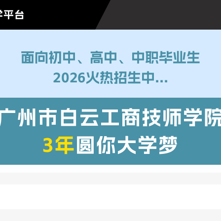
学平台
面向初中、高中、中职毕业生
2026火热招生中...
广州市白云工商技师学
3年
圆你大学梦