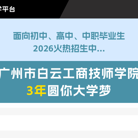
学平台
面向初中、高中、中职毕业生
2026火热招生中...
广州市白云工商技师学
3年
圆你大学梦